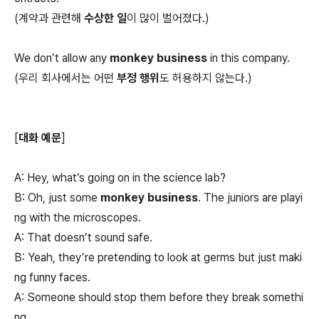
(계약과 관련해
수상한 일
이 많이 벌어졌다.)
We don’t allow any
monkey business
in this company.
(우리 회사에서는 어떤
부정 행위
도 허용하지 않는다.)
[
대화 예문
]
A: Hey, what’s going on in the science lab?
B: Oh, just some
monkey business
. The juniors are playi
ng with the microscopes.
A: That doesn’t sound safe.
B: Yeah, they’re pretending to look at germs but just maki
ng funny faces.
A: Someone should stop them before they break somethi
ng.