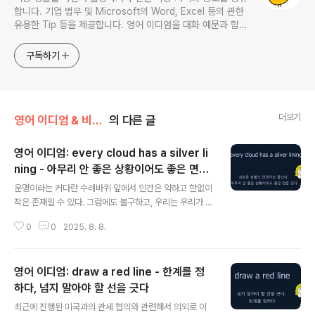
합니다. 기업 법무 및 Microsoft의 Word, Excel 등의 관한
유용한 Tip 등을 제공합니다. 영어 이디엄을 대화 예문과 함께
다루며, 비즈니스 영어에 관한 내용도 소개합니다. This
website provides learning materials for foreigners
구독하기
interested in Korean and introduces practical
Korean convers
더보기
영어 이디엄 & 비즈니스 영어
의 다른 글
영어 이디엄: every cloud has a silver li
ning - 아무리 안 좋은 상황이어도 좋은 면은
글 내용
있다, 괴로운 상황도 언젠가는 끝난다
운명이라는 커다란 수레바퀴 앞에서 인간은 약하고 한없이
작은 존재일 수 있다. 그럼에도 불구하고, 우리는 우리가 할
수 있는 노력을 통해 우리의 삶을 개척해 나가기도 하고, 어
0
0
2025. 8. 8.
쩌면 가만히 있었다면 받아들였을 결과를 바꾸게 되기도
한다. 살면서 고난이 찾아왔을 때, 실망하고 주저앉기보다
는 다시 시작하는 용기를 내고, 그 상황에서 자신이 할 수
영어 이디엄: draw a red line - 한계를 정
있는 것들을 해 나아가야 한다. 그래서 이와 관련하여 도움
이 되는 좋은 표현들이 많은데, 요즘 많이들 이야기하는 It t
하다, 넘지 말아야 할 선을 긋다
글 내용
oo shall pass. (이 또한 지나간다)도 비슷한 맥락이다.
최근에 진행된 미국과의 관세 협의와 관련해서 의외로 이
이번 포스트에서는 이와 비슷한 의미를 가지는 또 다른 숙