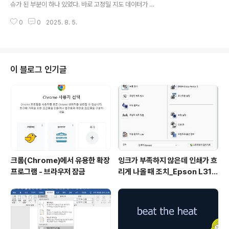
슈가 된 부분이 하나 있었다. 바로 고정밀 지도 데이터가 그
어인 every cloud has a silver lining를 소개하려고 한
이슈였다. 우리 정부는 1:5000 비율로 구축된 지도를 한
다. Silver lining이라는 표현은 영..
0
0
2025. 8. 5.
국 기업이 운영하는 지도 서비스에는 제공하지만, 구글 등
해외 기업에는 안보 문제로 인해 제공하지 않아 왔다. 관련
영문 뉴스를 보다가 draw a red line이 보여서, 이번 포
스트에 소재로 활용하기로 했다. Draw a red line은 어떤
행동이나 상황에 대해 더 이상은 용납하지 않겠다는 강경
이 블로그 인기글
한 입장을 나타내는 표현이다. 말 그대로 넘지 말아야 할 선
을 긋는다는 의미다. If they attack our allies, that's w
here we draw a red line. (그들이 우리의 동맹국을 공
격하다면, 그것..
크롬(Chrome)에서 유용한 확장
잉크가 부족하지 않은데 인쇄가 흐
프로그램 - 브라우저 잠금
리게 나올 때 조치_Epson L315
0 위주