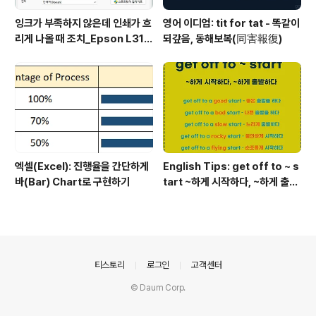
잉크가 부족하지 않은데 인쇄가 흐
영어 이디엄: tit for tat - 똑같이
리게 나올 때 조치_Epson L315
되갚음, 동해보복(同害報復)
0 위주
엑셀(Excel): 진행율을 간단하게
English Tips: get off to ~ s
바(Bar) Chart로 구현하기
tart ~하게 시작하다, ~하게 출발
하다
의안내
티스토리
로그인
고객센터
© Daum Corp.