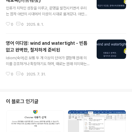
해보복(同害報復)
글 내용
인류가 지적인 성장을 이루고, 문명을 발전시키면서 우리
는 점차 야만의 시대에서 이성의 시대로 옮겨갔다. 야만의
시대에서는 약육강식의 단순한 힘의 논리가 적용되었을 것
0
0
2025. 8. 1.
이다. 만사는 옳고 그름의 문제가 아니라 강한 것이 곧 정의
가 되는 시기라고 볼 수 있다. 그러다가, 국가라는 대규모
사회가 생겨났고, 사회 구성원에게 적용되는 법률이 생기
영어 이디엄: wind and watertight - 빈틈
기 시작했다. 인류 최초의 성문 법전으로 알려져 있는 '함무
라비법전'에서는 잘 알려진 것처럼 동해보복(同害報復),
없고 완벽한, 철저하게 준비된
글 내용
즉 눈에는 눈 (an eye for an eye)이 적용되었다. 무조건
Idiom(숙어)은 보통 두 개 이상의 단어가 결합해 원래 의
힘센 쪽이 이기는 방식에서 벗어나긴 했지만, 여전히 동기
미를 강조하거나 확장하기도 하며, 때로는 원래 의미와는
나 상황 같은 사정을 따지지 않고 동등한 보복을 하는 수준
전혀 다른 뜻으로 사용되기도 한다. 이렇게 idiom이 원래
이었다. 그럼에도 불구하고, 이는 큰 진전이었다고 볼 수 있
0
0
2025. 7. 31.
단어의 의미와는 거리가 있는 뜻으로 사용되게 된 경우는,
다. 적어도 어느 ..
대개 특정 계기를 통해 그 의미가 자리잡고 오랜 시간 동안
사람들 사이에서 반복적으로 쓰이며 굳어진 것이다. 영어
로 된 법률 자료나 문서를 보다 보면, 가끔 등장하는 ‘wind
and watertight’ 같은 경우도 그렇다. ‘Wind and wate
이 블로그 인기글
rtight’는 원래 배나 건축 구조물이 바람과 물이 들어오지
않도록 완전히 밀폐된 상태를 뜻하는 기술적인 표현이다.
하지만, 다음 예시에서처럼 비유적으로 어떤 계획이나 주
장이 빈틈없고 완벽하게 준비되었다는 뜻으로도 사용된
다...