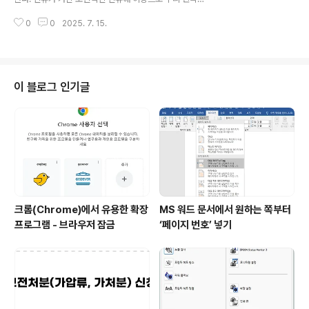
虎)라는 말을 굳이 가져다 붙인다면 4명 중에서 3명이 아
정(精)을 중요시한다. 그래서, 한국전쟁 때 군대를 파견해
니라고 하면, 아닐 수도 있는 것이 세상사니까... ㅜ.ㅜ '고..
0
0
2025. 7. 15.
우리를 도와준 나라들에 대해서는 혈맹으로서 더 남다른
우호감을 가지고 있다. 그런 국가들 중 하나가 바로 튀르키
예(Türkiye)다. 튀르키예(Türkiye)는 얼마 전에 국가명
을 기존의 터어키(Turkey)에서 현재의 튀르키예(Türkiy
e)로 바꾸었다. 서양에서 칠면조로 불리는 Turkey와 같은
이 블로그 인기글
이름으로 인한 국가 이미지 개선 차원에서 국가명을 변경
하였고, 이에 가장 적극적으로 호응한 외국인들이 바로 한
국인이라고 한다. 아무튼 이렇게 정서적으로 가까운 튀르
키예이지만, 우리나라로부터는 먼 거리에 위치해 있는 데
다가 국민의 대부분이..
크롬(Chrome)에서 유용한 확장
MS 워드 문서에서 원하는 쪽부터
프로그램 - 브라우저 잠금
‘페이지 번호’ 넣기