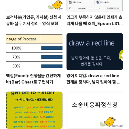
보전처분(가압류, 가처분) 신청 사
잉크가 부족하지 않은데 인쇄가 흐
유와 실무 예시 정리 – 양식 포함
리게 나올 때 조치_Epson L315
0 위주
엑셀(Excel): 진행율을 간단하게
영어 이디엄: draw a red line -
바(Bar) Chart로 구현하기
한계를 정하다, 넘지 말아야 할 선
을 긋다