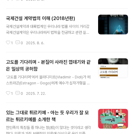
중년도 아닌 내가 당선 시인들의 작품을 평가하는 것이 무
자격 행위라고 볼 수 있겠으나... 나에게는 좋은 점수를 주
기 어려운 작품들 대부분이었다. 적지 않은 시와 시조들 중
국제건설 계약법의 이해 (2018년판)
에서 '사력', '이별 요리', 그리고 조금 아쉽지만 '예의' 정도
글 내용
가 그나마 괜찮았다. 다른 작품들에게 아쉬웠던 점들은 주
국제건설계약과 대륙법계인 우리나라 법률 사이의 거리감
제를 파악하기 힘들 정도의 비유와 맥락없는 비약이 많다
국제건설계약은 우리나라에서 법학을 전공하고 관련 실무
는 점이었다. 그래서 과연 심사위원들이 그들이 말하고자
를 해 온 사람들의 입장에서는 어느 정도 거부감이 드는 측
하는 바를 배경지식이나 인터뷰 없이 온전히 이해하고 알
1
0
2025. 8. 6.
면이 있다. 이런 이야기로 시작하는 이유는 우리나라의 법
아차릴 수 있었을까 하는 의구심마저 들었다. 감히 주제넘
체계는 대륙법계(Civil Law)인데, 국제건설계약은 FIDIC
게 이와 같은 혹평을 내가 할..
계약서와 같은 영미권 중심의 표준계약을 통해 보통법계(C
고도를 기다리며 - 본질이 사라진 껍데기와 같
ommon Law)인 영미법에서 주도적으로 발전시켜 왔기
때문이다. 대륙법계와 영미법계가 다르다고 해도 법이 거
은 일상의 공허함
글 내용
기서 거기지 얼마나 차이가 있길래 그런 말을 하냐고 비판
'고도를 기다리며'에서 블라디미르(Vladimir - Didi)가 에
할 수도 있겠지만, 그에 대해서 나름 이유를 설명하자면 다
스트라곤(Estragon - Gogo)에게 예수가 십자가형을 당
음과 같다. 법에 대해서는 전혀 알지 못하는 상태에서 법학
할 때 양 옆에서 같이 십자가형을 당했던 강도들 중에서 한
과에 입학을 하면, 교수님들께서 강의시간에 종종 매사에
1
0
2025. 7. 22.
명만 구원을 받은 이야기에 관하여 언급한 부분에서 얼마
'법적 사고(Legal Mind)'로..
전에 황창연신부님이 세상에서 가장 말을 잘하는 사람과
가장 못하는 사람에 관한 예로 그 두 사람의 강도를 든 것이
있는 그대로 튀르키예 - 아는 듯 우리가 잘 모
떠올랐다. 예수가 십자가형을 당했을 때, 그 자리에 같이 있
던 마태, 마가, 누가, 요한 중에서 구원받은 강도에 관한 이
르는 튀르키예를 소개한 책
글 내용
야기를 누가복음에만 있는데, 과연 믿을 수 있을까?라는 디
한민족의 특징들 중 하나는 정(精)이 많다는 것이라고 생각
디의 지적은 어느 정도 타당성이 있다. 삼인성호(三人成
한다. 인류가 가진 보편적인 인류애 이상으로 우리 민족은