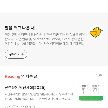
로그 정보
알을 깨고 나온 새
직장 생활을 하면서 활용하거나 얻은 각종 지식과 정보를 공유
합니다. 기업 법무 및 Microsoft의 Word, Excel 등의 관한
유용한 Tip 등을 제공합니다. 영어 이디엄을 대화 예문과 함께
다루며, 비즈니스 영어에 관한 내용도 소개합니다. This
website provides learning materials for foreigners
구독하기
interested in Korean and introduces practical
Korean convers
더보기
Reading
의 다른 글
신춘문예 당선시집(2025)
글 내용
지난주에 안도현님의 '잡문'을 읽은 후, 시집이 당겨서 도서
관 책진열대를 둘러보다가 신춘문예 당선시집 그것도 따끈
따끈한 2025를 끄집어냈다. 그렇게 성실한 독자도, 문학
1
0
2025. 8. 3.