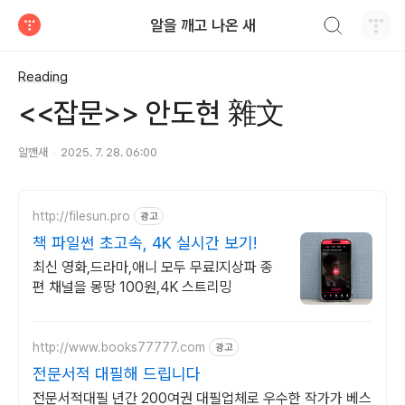
검색하기
알을 깨고 나온 새
티스토리
Reading
<<잡문>> 안도현 雜文
알깬새
2025. 7. 28. 06:00
http://filesun.pro
광고
책 파일썬 초고속, 4K 실시간 보기!
최신 영화,드라마,애니 모두 무료!지상파 종
편 채널을 몽땅 100원,4K 스트리밍
http://www.books77777.com
광고
전문서적 대필해 드립니다
전문서적대필 년간 200여권 대필업체로 우수한 작가가 베스