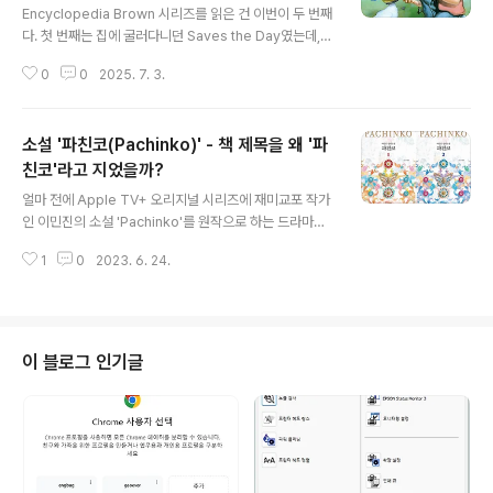
Encyclopedia Brown 시리즈를 읽은 건 이번이 두 번째
다. 첫 번째는 집에 굴러다니던 Saves the Day였는데,
당시에는 책을 읽고 독후감을 쓴 것이 아니라, 다른 내용을
0
0
2025. 7. 3.
소재로 하여 포스트를 했었다. 모르는 단어 하나 없는데, 영
어 해석이 안 될 그러다가 몇 해가 지나서 우연하게 해당 시
리즈의 또 다른 책인 Cracks the case 읽게 되었다. 사
소설 '파친코(Pachinko)' - 책 제목을 왜 '파
서 읽은 것이 아니라, 있으니 읽은 경우다. 그런데, 이번에
는 이 책을 읽고 소감을 적어야 겠다는 생각을 하게 되었다.
친코'라고 지었을까?
글 내용
그 이유는 다음과 같다. Encyclopedia Brown은 아이들
얼마 전에 Apple TV+ 오리지널 시리즈에 재미교포 작가
의 읽을 거리로 쓰인 책임에도 불구하고, 거기에 나오는 악
인 이민진의 소설 'Pachinko'를 원작으로 하는 드라마가
당들(Bugs Meany, Wilford Wiggins 등)의 악행은 그
올라왔다고 해서 눈길을 끌었는데... 당시에 내게는 별다른
나이 또래의 아이..
1
0
2023. 6. 24.
관심거리가 되지 않았다. 그러고 보니 작년에는 4개월 넘
게 사우디아라비아에 있었고, 머리 아픈 일들이 많았다. 그
러다가 얼마 전에 친구가 페이퍼백으로 Pachiko를 선물
받아서 읽고 있다는 이야기를 들었고... 그와 관련한 내용을
듣다 보니, 처음엔 흘려 들었다가... 한번 읽어 봐야겠다는
이 블로그 인기글
생각이 들었다. 마침, 국회전자도서관을 통해 전자책을 무
료로 대여할 수 있었고... 우리나라에서는 2권으로 출판되
었다. '파친코'라는 제목을 들었을 때부터도 왜색이 느껴져
서 별로 탐탁지 않았는데, 책을 읽는 내내... 파친코에 대한
내용은..