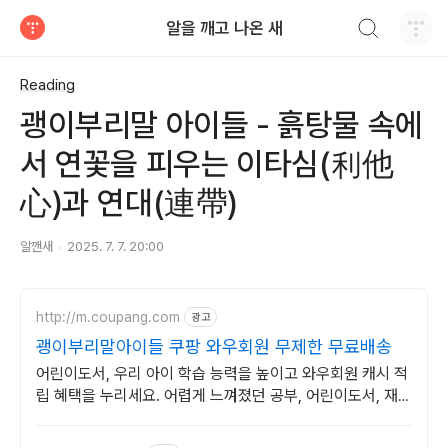
검색하기
알을 깨고 나온 새
티스토리
Reading
괭이부리말 아이들 - 흙탕물 속에
서 연꽃을 피우는 이타심(利他
心)과 연대(連帶)
알깬새
2025. 7. 7. 20:00
http://m.coupang.com
광고
괭이부리말아이들 쿠팡 와우회원 무제한 무료배송
어린이도서, 우리 아이 학습 능력을 높이고 와우회원 캐시 적
립 혜택을 누리세요. 어렵게 느껴졌던 공부, 어린이도서, 재미
있게 시작해 학습 습관을 길러주세요.