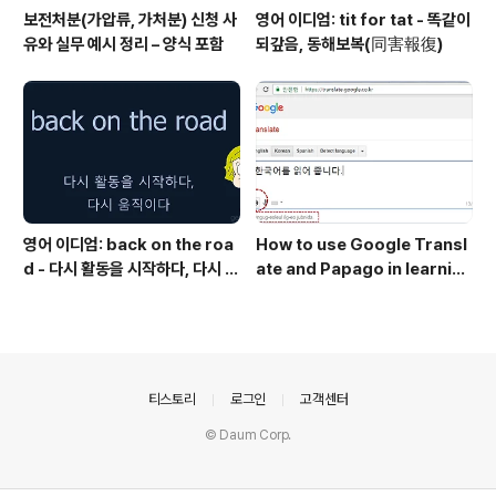
보전처분(가압류, 가처분) 신청 사
영어 이디엄: tit for tat - 똑같이
유와 실무 예시 정리 – 양식 포함
되갚음, 동해보복(同害報復)
영어 이디엄: back on the roa
How to use Google Transl
d - 다시 활동을 시작하다, 다시 움
ate and Papago in learning
직이다
Korean language
의안내
티스토리
로그인
고객센터
© Daum Corp.