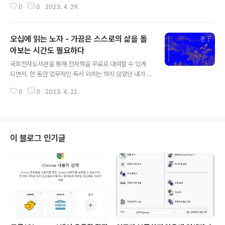
0
0
2023. 4. 29.
에 드는 것이 있으면 대출을 해 보곤 했다. 하지만, 아직 내
스스로 성에 차는 수준에 도달하지 못했고... 그와 같은 실
력(?) 향상의 모색은 여전히 진행 중이다. 국회전자도서관
오십에 읽는 노자 - 가끔은 스스로의 삶을 돌
에서 대출할 수 있는 전자책 중에 관련 된 것들을 몇 개 찜
했는데... 그중에 이 책도 있었다. 그런데, 저자가 일본사람
아보는 시간도 필요하다
글 내용
이라서 맘에 들지 않아... 다른 것들을 찾다가 마땅한 것이
국회전자도서관을 통해 전자책을 무료로 대여할 수 있게
없어서 결국 이 책을 보게 되었다. 내가 생각하는 이 책의
되면서, 한 동안 업무적인 독서 외에는 하지 않았던 내가 책
활용 방법 이 책을 읽고서 내 나름대로의 활용 방법을 간단
읽는 즐거움을 다시 찾게 되었다. 보고 있는 책을 다 읽을
히 메모해 보려 한다. 1. 여러 상황에 따라 주제별로 정리한
0
0
2023. 4. 22.
즈음에 다음에 읽을 책을 고르는 것도 설레는 시간이다. 앞
8..
서 영어회화와 관련한 책을 본 지라, 이번에는 실용적인 부
분을 감안하지 않는 것을 골라야겠다고 생각했는데... 그 와
중에 바로 이 책... '오십에 읽는 노자'가 눈에 들어왔다. 노
자의 도덕경은 몇 년 전에 "A journey of a thousand m
이 블로그 인기글
iles begins with a single step."이라는 영어 표현을
다루면서도 언급했던 적이 있다. 그때, 나중에 도덕경을 좀
더 자세히 보리라 생각했는데... 그 새 몇 해가 지나, 그 나중
에 지금이 된 것이다. b..