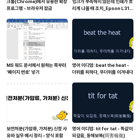
크롬(Chrome)에서 유용한 확장
잉크가 부족하지 않은데 인쇄가 흐
프로그램 - 브라우저 잠금
리게 나올 때 조치_Epson L315
0 위주
MS 워드 문서에서 원하는 쪽부터
영어 이디엄: beat the heat -
‘페이지 번호’ 넣기
더위를 피하다, 무더위를 이겨내다
보전처분(가압류, 가처분) 신청 사
영어 이디엄: tit for tat - 똑같이
유와 실무 예시 정리 – 양식 포함
되갚음, 동해보복(同害報復)