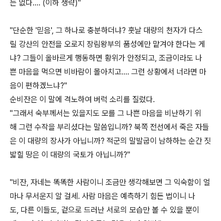
는 없다.... (이하 생략)"
"단순한 '믿음', 그 하나로 충분하더냐? 훗날 대량의 천자가 다스
릴 강산의 안전을 오로지 장림왕부의 품성에만 맡겨야 한다는 게
냐? 그들이 올바르게 행동하면 황위가 안정되고, 조금이라도 나
쁜 마음을 먹으면 비바람이 몰아치고.... 그런 상황에서 너라면 마
음이 편하겠느냐?"
순비잔은 이 말에 격노하여 버럭 소리를 질렀다.
"그래서 숙부께서는 있을지도 모를 그 나쁜 마음을 비난하기 위
해 그런 수작을 부리셨다는 말씀입니까? 북쪽 전선에서 죽은 자들
은 이 대량의 장사가 아닙니까? 적군의 말발굽이 남하하는 순간 짓
밟힐 땅은 이 대량의 국토가 아닙니까?"
"비잔, 자네는 똑똑한 사람이니 조금만 생각해보면 그 익숙함이 얼
마나 무서운지 알 걸세. 사람 마음은 예측하기 힘든 법이니 나
도, 다른 이들도, 겉으로 드러난 서로의 모습만 볼 수 있을 뿐이