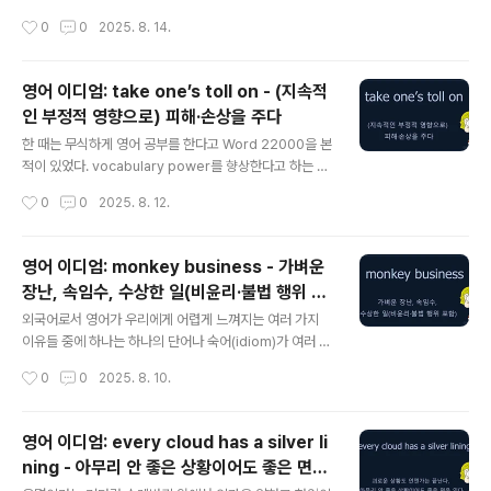
머 감각도 가지고 있어서 자녀들에게 좋은 부모일 거란 생
다. 벌써 8월 중순이니, 무더웠던 여름도 두 번 찾아왔던 장
작성시간
0
0
2025. 8. 14.
각이 들었다. 본론으로 돌아와서, twist some..
마도... 다가오는 가을을 막을 수 없을 것이다. 봄이 오면서
갑자기 찾아오는 꽃샘추위에 대한 영어 표현을 정리한 적
이 있었는데, 이번에는 가을에 찾아오는 더위를 의미하는 I
영어 이디엄: take one’s toll on - (지속적
ndian summer에 대해 이야기하려고 한다. 영어 표현 : l
인 부정적 영향으로) 피해·손상을 주다
ate winter chill – 꽃샘추위 Indian summer는 늦가을
글 내용
무렵 또는 첫서리 이후 잠깐 이어지는 따뜻한 날씨를 의미
한 때는 무식하게 영어 공부를 한다고 Word 22000을 본
한다. 그리고 비유적으로는, 인생이나 상황에서 끝나갈 무
적이 있었다. vocabulary power를 향상한다고 하는 방
렵에 잠시 찾아오는 좋은 시기나 전성기를 가리키기도 한
식이지만, 극단적으로 단어를 외우는 방식이라서 그것이
작성시간
0
0
2025. 8. 12.
다. 이 표현은 18~19세기 북미에서 유래했는데,..
과연 노력 대비 언어학습에 도움이 되는지에 대하여 나중
에 회의적인 생각을 가지게 되었다. 그때 질병과 관련해 외
웠던 2개의 단어가 acute와 chronic이었다. 질병은 보통
영어 이디엄: monkey business - 가벼운
급성(갑자기 심하게 나타남)이나 만성(장기간 지속됨) 형태
장난, 속임수, 수상한 일(비윤리·불법 행위 포
로 나타나는 경우가 많기 때문이다. Take one’s toll on
글 내용
함)
을 포스트로 정리하면서, 그 단어들이 생각났다. 왜냐하면 t
외국어로서 영어가 우리에게 어렵게 느껴지는 여러 가지
ake one’s toll on은 단시간에 부정적인 영향을 주는 경
이유들 중에 하나는 하나의 단어나 숙어(idiom)가 여러 가
우보다는, 주로 상당한 시간에 걸쳐 지속적으로 영향을 미
지 의미를 가지는 것, 특히나 그 여러 가지 의미의 폭이 넓
작성시간
0
0
2025. 8. 10.
치는 상황을 나타내기 때문이다. 즉, take ..
은 경우다.이런 경우에는 문맥을 통해서 어떤 뜻으로 사용
된 것인지를 알아채야 하는데, 모국어가 아닌 외국어로 배
운 우리의 입장에서는 한번 더 생각해 봐야 하는 문제가 될
영어 이디엄: every cloud has a silver li
수 있기 때문이다. 이번 포스트에서 소개하는 monkey b
ning - 아무리 안 좋은 상황이어도 좋은 면은
usiness의 경우도 그렇다. Monkey business는 가벼
글 내용