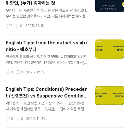
취향인, (누가) 좋아하는 것
때, 누군가 걱정하는 문제를 가볍게 넘길 때, 반대 의견 없
글 내용
이 허용하거나 수용할 때 등에 사용하면 적절한 표현이다.
우리나라는 예로부터 산 좋고 물 맑은 것으로 알려져 있다.
[유사한 표현] I don’t have a problem with ~ - 나는
우리는 당연한 것으로 여기지만, 다른 나라에서는 수도물
~에 대해 문제 없어 I’m fine with ~ - 나는 ~ 괜찮아 I ha
에 석회 물질이 많아서 정수를 하지 않고는 장기간 마시기
작성시간
1
0
2025. 12. 5.
ve no is..
가 곤란한 경우도 있고, 수질이 안 좋아서 음용 자체가 적절
하지 않는 경우도 있다. 그런데, 이렇게 물이 좋지 않은 곳
에서는 예로부터 차(茶) 를 끓여 마시는 경우가 많았고, 그
English Tips: from the outset vs ab i
래서 차는 동서양에서 오래된 기호식품들 중에 하나였다.
nitio - 애초부터
이번 포스트의 소재인 one's cup of tea의 경우도 직역
글 내용
을 하면 '누군가의 차 한 잔'이지만, "누군가의 취향이나 선
인류에게 최초의 성문 법전은 함무라비법전이라고 알려져
호하는 것"을 의미한다. 이는 앞서 언급한 것처럼 차를 마
있다. 기원전 1792년에서 1750년 사이에 바빌론제국(지
시는 문화에서 비롯된 것으로 보인다. 차는 개인의 기호에
금의 이라크 주변 지역)의 왕이었던 함무라비가 만든 법전
작성시간
0
0
2025. 12. 5.
따라 맛이 다르고 각자가 좋아하는 차가 다르다는 데서 기
은 '눈에는 눈 (an eye for an eye)', '이에는 이 (a tooth
인한 것이다. ..
for a tooth)'라는 동해보복(同害報復)으로 잘 알려져 있
다. 즉, 누군가의 눈을 상하게 했으면 눈으로, 치아를 상하
English Tips: Condition(s) Preceden
게 했으면 치아로 상대방의 피해에 대한 대가를 치뤄야 한
t (선결조건) vs Suspensive Condition
다는 작동 원리다. 그런데, 오늘날 우리가 살아가는 세상에
글 내용
(정지조건부)
서 법의 영향을 가장 많이 미치고 있는 것은 가장 오래된 함
계약을 하다 보면 모든 조건이 성숙되었거나 완성되었을
무라비법전이 아니라, 로마법으로부터 기원한 대륙법계와
때 계약을 체결하는 경우도 있지만, 그 전에 계약을 체결하
관습법을 기반을로 영국에서 시작된 영미법계의 양대산맥
고 향후 효력이 발생하는 상황이나 조건을 정하는 경우도
작성시간
0
0
2025. 11. 29.
이다. English Tips 이야기를 하면서 거창하게 법..
있다. 그래서 Condition(s) Precedent와 Suspensiv
e Condition라는 개념이 쓰이는데, 이 둘은 상당히 비슷