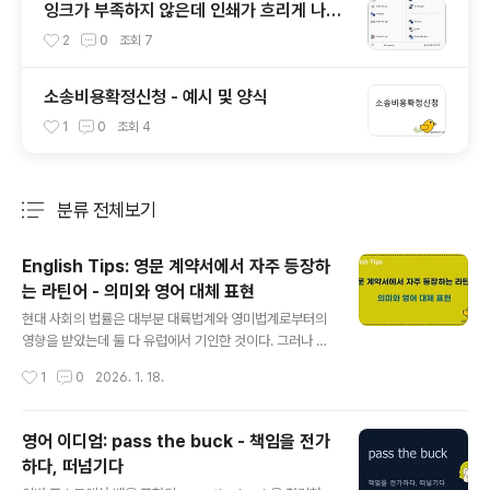
잉크가 부족하지 않은데 인쇄가 흐리게 나올
때 조치_Epson L3150 위주
2
0
조회
7
소송비용확정신청 - 예시 및 양식
1
0
조회
4
분류 전체보기
주요 글 목록
English Tips: 영문 계약서에서 자주 등장하
는 라틴어 - 의미와 영어 대체 표현
글 내용
현대 사회의 법률은 대부분 대륙법계와 영미법계로부터의
영향을 받았는데 둘 다 유럽에서 기인한 것이다. 그러나 보
니 영문 계약서를 보다 보면 라틴어의 흔적이 남아 있는 것
작성시간
1
0
2026. 1. 18.
도 종종 볼 수 있다. 이번에는 영문 계약서에서 자주 등장하
는 라틴어 표현의 의미와 이를 영어로 대체할 경우에 어떻
게 표현하는 지에 대해서 간단하게 정리해 보려고 한다. 라
영어 이디엄: pass the buck - 책임을 전가
틴어의미영어 대체 표현Ab initio처음부터, 소급하여Fro
하다, 떠넘기다
m the outsetAd hoc특정한 목적을 위한, 임시의For th
글 내용