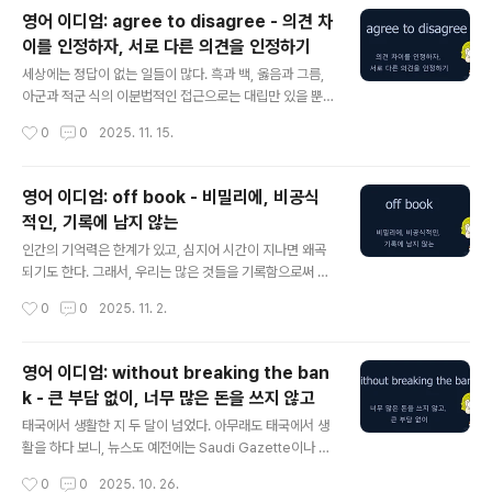
한 뜻을 가지면서도 미묘한 차이가 있다. Condition(s) P
영어 이디엄: agree to disagree - 의견 차
recedent (선결조건) Condition(s) Precedent의 경
이를 인정하자, 서로 다른 의견을 인정하기
우는 '선결조건'이라고 해서, 어떤 사건(Event)에 대한 전
글 내용
제조건 내지 선결 조건을 의미한다. 즉, Condition(s) Pr
세상에는 정답이 없는 일들이 많다. 흑과 백, 옳음과 그름,
ecedent는 계약의 성립·발효·이행 단계 등 특정 의무 또
아군과 적군 식의 이분법적인 접근으로는 대립만 있을 뿐
는 단계가 시행되기 위한 trigger이고 Condition(s) Pre
상대방에 대한 인정은 물론이고 회색지대를 수용할 수 없
작성시간
0
0
2025. 11. 15.
ced..
다. Well, it seems like we just have to agree to di
sagree on this one. You love BTS, and I love Pau
l Kim. No harm, no foul! (이 문제에 있어서 서로 의견이
영어 이디엄: off book - 비밀리에, 비공식
다름을 인정해야 할 것 같네요. 당신은 BTS를 좋아하고,
적인, 기록에 남지 않는
난 Paul Kim을 좋아하죠. 뭐 서로 문제될 건 없잖아요.) 사
글 내용
람들 중에는 자기 주변에 있는 다른 사람들의 생각이나 의
인간의 기억력은 한계가 있고, 심지어 시간이 지나면 왜곡
견이 다른 것을 인정하지 않거나, 더 심하게는 자신의 의견
되기도 한다. 그래서, 우리는 많은 것들을 기록함으로써 훗
을 강요하는 경우가 있다. 어쩌다가 그런 성향을 가지..
날에 이를 기억하려고 한다. 그런데, 세상사에는 기록으로
작성시간
0
0
2025. 11. 2.
남겨서 좋을 것이 없는 비밀도 있고, 때로는 부정한 의도나
목적으로 일부러 기록에서 누락시키기도 한다. 이유가 어
찌 되었건 이렇게 기록에 남기지 않는 경우를 off book이
영어 이디엄: without breaking the ban
라고 한다. 이 표현은 회계장부에 book이라고 하는 것을
k - 큰 부담 없이, 너무 많은 돈을 쓰지 않고
떠올리면 기억하기 쉽다. The company kept some p
글 내용
ayments off book. 그 회사는 일부 지불 내역을 장부에
태국에서 생활한 지 두 달이 넘었다. 아무래도 태국에서 생
기록하지 않았다(비밀로 처리했다). 그런데, 이렇게 '비밀
활을 하다 보니, 뉴스도 예전에는 Saudi Gazette이나 Ar
리에', '비공식적인', '기록에 남지 않는'이라는 의미로 사용
ab News를 보던 것이 이제는 Bangkok Post로 바뀌었
작성시간
0
0
2025. 10. 26.
하는 off book이 연극, 영화 등의 분야에서는 ..
다. 얼마 전 Bangkok Post에서 읽은 AI 관련 기사에 wit