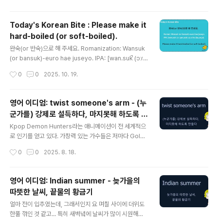
hout breaking the bank라는 표현이 나와서, 이번 포스
트의 소재로 삼기로 했다. https://www.bangkokpost.
Today's Korean Bite : Please make it
com/opinion/opinion/3123353/electricity-will-d
hard-boiled (or soft-boiled).
ecide-who-wins-the-great-ai-raceWithout bre
글 내용
aking the bank는 원래 18세기 영국에서 도박과 관련해
완숙(or 반숙)으로 해 주세요. Romanization: Wansuk
생긴 표현이라고 한다. 당시 도박장에서 누군가가 큰돈을
(or bansuk)-euro hae juseyo. IPA: [wan.suk̚ (ɔːɾ
따면, ‘은행을 파산시킬 정도’라..
pan.suk̚) ɯ.ɾo hɛ dʑu.se.jo] English Translation:
작성시간
0
0
2025. 10. 19.
Please make it hard-boiled (or soft-boiled). Ple
ase make it well-done (or over-easy). You can u
se this expression when you order 'boiled egg'
영어 이디엄: twist someone's arm - (누
or 'fried egg' in a restaurant.완숙 (Wansuk) mean
군가를) 강제로 설득하다, 마지못해 하도록 만
s Fully cooked yolk - Hard-boiled or..
글 내용
들다
Kpop Demon Hunters라는 애니메이션이 전 세계적으
로 인기를 얻고 있다. 가창력 있는 가수들은 저마다 Golde
n의 Cover를 올리고 있고, 국악을 포함해서 클래식까지
작성시간
0
0
2025. 8. 18.
다양한 분야의 음악인들이 악기로 연주한 곡들을 소개하고
있다. 이번 포스트에서 소개할 twist someone's arm와
케테헌이 무슨 관계일까 싶겠지만, 연관이 있다. 바로 아래
영어 이디엄: Indian summer - 늦가을의
동영상에서 나오는 음악가 부부(아내는 피아노, 남편은 첼
따뜻한 날씨, 끝물의 황금기
로)가 자녀들의 성화(?)에 못 이겨서 Golden으로 멋진 연
글 내용
주 영상을 만들었기 때문이다. 영상 밑에 이들 부부가 남긴
얼마 전이 입추였는데, 그래서인지 요 며칠 사이에 더위도
댓글을 읽으면서... 이 부부는 음악적인 재능 뿐 아니라, 유
한풀 꺾인 것 같고... 특히 새벽녘에 날씨가 많이 시원해졌