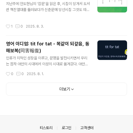
지난주에 안도현님의 '잡문'을 읽은 후, 시집이 당겨서 도서
행동이나 상황에 대해 더 이상은 용납하지 않겠다는 강경
관 책진열대를 둘러보다가 신춘문예 당선시집 그것도 따끈
한 입장을 나타내는 표현이다. 말 그대로 넘지 말아야 할 선
따끈한 2025를 끄집어냈다. 그렇게 성실한 독자도, 문학
을 긋는다는 의미다. If they attack our allies, that's w
중년도 아닌 내가 당선 시인들의 작품을 평가하는 것이 무
here we draw a red line. (그들이 우리의 동맹국을 공
작성시간
1
0
2025. 8. 3.
자격 행위라고 볼 수 있겠으나... 나에게는 좋은 점수를 주
격하다면, 그것..
기 어려운 작품들 대부분이었다. 적지 않은 시와 시조들 중
에서 '사력', '이별 요리', 그리고 조금 아쉽지만 '예의' 정도
영어 이디엄: tit for tat - 똑같이 되갚음, 동
가 그나마 괜찮았다. 다른 작품들에게 아쉬웠던 점들은 주
해보복(同害報復)
제를 파악하기 힘들 정도의 비유와 맥락없는 비약이 많다
글 내용
는 점이었다. 그래서 과연 심사위원들이 그들이 말하고자
인류가 지적인 성장을 이루고, 문명을 발전시키면서 우리
하는 바를 배경지식이나 인터뷰 없이 온전히 이해하고 알
는 점차 야만의 시대에서 이성의 시대로 옮겨갔다. 야만의
아차릴 수 있었을까 하는 의구심마저 들었다. 감히 주제넘
시대에서는 약육강식의 단순한 힘의 논리가 적용되었을 것
작성시간
0
0
2025. 8. 1.
게 이와 같은 혹평을 내가 할..
이다. 만사는 옳고 그름의 문제가 아니라 강한 것이 곧 정의
가 되는 시기라고 볼 수 있다. 그러다가, 국가라는 대규모
사회가 생겨났고, 사회 구성원에게 적용되는 법률이 생기
더보기
기 시작했다. 인류 최초의 성문 법전으로 알려져 있는 '함무
라비법전'에서는 잘 알려진 것처럼 동해보복(同害報復),
즉 눈에는 눈 (an eye for an eye)이 적용되었다. 무조건
힘센 쪽이 이기는 방식에서 벗어나긴 했지만, 여전히 동기
나 상황 같은 사정을 따지지 않고 동등한 보복을 하는 수준
이었다. 그럼에도 불구하고, 이는 큰 진전이었다고 볼 수 있
의안내
티스토리
로그인
고객센터
다. 적어도 어느 ..