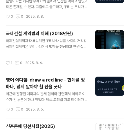
있다, 괴로운 상황도 언젠가는 끝난다
운 장난에서부터 속임수, 수상한 일, 때로는 불법적·비윤리
운명이라는 커다란 수레바퀴 앞에서 인간은 약하고 한없이
적인 행위까지 폭넓게 쓰인다. 가벼운 장난과 불법적인 행
작은 존재일 수 있다. 그럼에도 불구하고, 우리는 우리가 할
위 사이는 간극이 너무 넓지만, 다음 예문들에서처럼 상황
수 있는 노력을 통해 우리의 삶을 개척해 나가기도 하고, 어
작성시간
0
0
2025. 8. 8.
에 맞게 이해하고, 사용할 필요가 있다. The kids were
쩌면 가만히 있었다면 받아들였을 결과를 바꾸게 되기도
up..
한다. 살면서 고난이 찾아왔을 때, 실망하고 주저앉기보다
는 다시 시작하는 용기를 내고, 그 상황에서 자신이 할 수
국제건설 계약법의 이해 (2018년판)
있는 것들을 해 나아가야 한다. 그래서 이와 관련하여 도움
글 내용
국제건설계약과 대륙법계인 우리나라 법률 사이의 거리감
이 되는 좋은 표현들이 많은데, 요즘 많이들 이야기하는 It t
국제건설계약은 우리나라에서 법학을 전공하고 관련 실무
oo shall pass. (이 또한 지나간다)도 비슷한 맥락이다.
를 해 온 사람들의 입장에서는 어느 정도 거부감이 드는 측
이번 포스트에서는 이와 비슷한 의미를 가지는 또 다른 숙
면이 있다. 이런 이야기로 시작하는 이유는 우리나라의 법
어인 every cloud has a silver lining를 소개하려고 한
작성시간
1
0
2025. 8. 6.
체계는 대륙법계(Civil Law)인데, 국제건설계약은 FIDIC
다. Silver lining이라는 표현은 영..
계약서와 같은 영미권 중심의 표준계약을 통해 보통법계(C
ommon Law)인 영미법에서 주도적으로 발전시켜 왔기
영어 이디엄: draw a red line - 한계를 정
때문이다. 대륙법계와 영미법계가 다르다고 해도 법이 거
하다, 넘지 말아야 할 선을 긋다
기서 거기지 얼마나 차이가 있길래 그런 말을 하냐고 비판
글 내용
할 수도 있겠지만, 그에 대해서 나름 이유를 설명하자면 다
최근에 진행된 미국과의 관세 협의와 관련해서 의외로 이
음과 같다. 법에 대해서는 전혀 알지 못하는 상태에서 법학
슈가 된 부분이 하나 있었다. 바로 고정밀 지도 데이터가 그
과에 입학을 하면, 교수님들께서 강의시간에 종종 매사에
이슈였다. 우리 정부는 1:5000 비율로 구축된 지도를 한
작성시간
0
0
2025. 8. 5.
'법적 사고(Legal Mind)'로..
국 기업이 운영하는 지도 서비스에는 제공하지만, 구글 등
해외 기업에는 안보 문제로 인해 제공하지 않아 왔다. 관련
영문 뉴스를 보다가 draw a red line이 보여서, 이번 포
신춘문예 당선시집(2025)
스트에 소재로 활용하기로 했다. Draw a red line은 어떤
글 내용