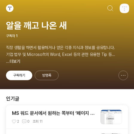
검색하기
티스토리
알을 깨고 나온 새
구독자
1
직장 생활을 하면서 활용하거나 얻은 각종 지식과 정보를 공유합니다.
기업 법무 및 Microsoft의 Word, Excel 등의 관한 유용한 Tip 등을
제공합니다. 영어 이디엄을 대화 예문과 함께 다루며, 비즈니스 영어
...더보기
에 관한 내용도 소개합니다. This website provides learning mat
erials for foreigners interested in Korean and introduces pr
구독하기
방명록
신고하기 레이어
열기
actical Korean convers
인기글
MS 워드 문서에서 원하는 쪽부터 ‘페이지 번
호’ 넣기
2
0
조회
11