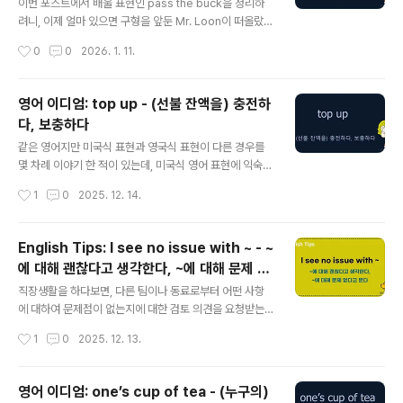
is purpose / TemporaryBona fide선의의, 진실된In
이번 포스트에서 배울 표현인 pass the buck을 정리하
good faith / SincereCaveat emptor매수자 위험 부
려니, 이제 얼마 있으면 구형을 앞둔 Mr. Loon이 떠올랐
담 (사는 사람이 조심해야 함)Let the buyer bewareC
다.그가 미국을 방문했을 때 당시의 미국 대통령이었던 바
작성시간
0
0
2026. 1. 11.
ontra proferen..
이든으로부터 'The buck stops here. (책임은 여기에
있다. 즉, 대통령이 최종 책임을 지고 일을 한다는 의미)' 글
귀가 새겨진 명패를 받고 쇼를 하던 장면이 스쳐지나갔기
영어 이디엄: top up - (선불 잔액을) 충전하
때문이다.능력도 없지만, 염치도 없어서 모든 책임을 부하
다, 보충하다
들에게 떠넘기기에 급급한 그를 보고 있으면 pass the b
글 내용
uck이란 글귀가 해당 명패에 대신 써져 있었어야 할 것 같
같은 영어지만 미국식 표현과 영국식 표현이 다른 경우를
은데 말이다. Pass the buck은 자신의 잘못이나 책임을
몇 차례 이야기 한 적이 있는데, 미국식 영어 표현에 익숙한
인정하지 않고 다른 사람에게 그 책임을 떠넘길 때 사용하
우리로서는 영국식 표현을 접하게 되면 무슨 의미인지 바
작성시간
1
0
2025. 12. 14.
는 숙어다. 이 표현은 그 유래를 알면 의미를 이해하는..
로 캐치해 내지 못할 경우가 있다. take out vs take aw
ay, rotary vs roundabout, Subway vs Undergrou
nd 등 처럼 말이다. 이번 포스트의 주제인 top up의 경우
English Tips: I see no issue with ~ - ~
도 주로 영국식 영어에서 "(선불제의 잔액을) 충전하다"라
에 대해 괜찮다고 생각한다, ~에 대해 문제 없
는 의미로 자주 쓰이는 표현이다. 우리나라에서는 충전이
글 내용
다고 본다
라고 하면 recharge를 많이 사용하지만, 태국 같은 영국
직장생활을 하다보면, 다른 팀이나 동료로부터 어떤 사항
식 영어에 영향을 받은 나라에서는 top up을 주로 사용한
에 대하여 문제점이 없는지에 대한 검토 의견을 요청받는
다, 미국 영어에서는 덜 쓰이긴 하지만 의미는 통한다. To
경우가 있다. 이럴 때, 내용을 살펴보고 의문점이 있으면 추
작성시간
1
0
2025. 12. 13.
p up의 의미는 표현 그대로에서 잘 드..
가적인 확인도 하고, 내용 중에 문제점이나 우려할 만한 부
분이 있다면 당연히 의견을 개진하지만, 달리 문제가 없을
경우에는 I see no issue with라는 표현을 사용할 수 있
영어 이디엄: one’s cup of tea - (누구의)
다. 즉, I see no issue with~ 는 제안이나 계획에 동의할