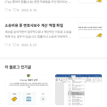
황에서 부동산 가격이 하락하고, 매수인이나 비슷한 조건
(Tip) 중에서 법률(소송) 관련 자료들을 우선 정리되는 대
의 다른 임차인을 찾을 수 없는 상황이 되면... 임대인으로
로 올리고 있습니다. 비용 계산과 관련한 조회가 많아서, 이
서는 난감한 입장에 처할 수 있고, 심한 경우에는 요즘 말하
0
0
2022. 6. 13.
번에는 민사소송의 소송비용을 산출하는 엑셀 파일을 정리
는 소위 '깡통전세'가 될 수도 있다. 이유가 어떻든 간에 임
하여 올립니다. 자유롭게 사용하시되, 재배포는 금합니다.
대인이 보증금을 임차인에..
위의 보기에서 처럼 소송목적의 값(소가)과 당사자수를 입
소송비용 중 변호사보수 계산 엑셀 파일
력하고, 사건 구분을 선택하면 인지액과 송달료가 계산되
글 내용
도록 했습니다. 위의 입력 및 선택 대상 외에 다른 셀들은
세상을 살아가면서 업무적으로나 개인적인 이유로 소송을
모두 잠금을 했기 때문에 선택이나 입력을 할 수 없으니, 참
하게 되는 경우가 있습니다. 법률이나 소송에 익숙하지 않
고 바랍니다. 그리고 지급명령신청도 비슷한 방식으로 계
은 분들에게는 살아가면서 한 번이나 겪을까 말까 하는 일
산되기 때문에 함께 포함해서 정리했습니다. [고지 사항]
2
0
2022. 5. 27.
이라서, 소송비용 중 변호사 보수를 계산할 일이 없거나 또
블로그를 통하여 소개되는 내용과 첨부 양식은 보시는 분
는 있더라도 변호사 사무실에서 알아서 해 주겠으니... 굳이
들에게 참고용으로 만들어진 것이며..
관심을 가질 필요가 없겠지만, 회사에서 관련 실무를 하는
사람들이라면 참고로 활용할 수 있을 것이라 생각되어 엑
셀 파일을 올려 봅니다. 소송비용 중에 변호사 보수를 계산
이 블로그 인기글
하는 것에 관심이 있을 정도라면 당연히 아시겠지만, 원고
가 소송에서 100% 승소를 해서 청구취지의 내용을 모두
인용받고, "소송비용은 피고의 부담으로 한다"는 판결을 받
았다고 해서... 자신이 변호사에게 지불한 착수금과 성공보
수 모두에 해당하는 금액을 소송비용..