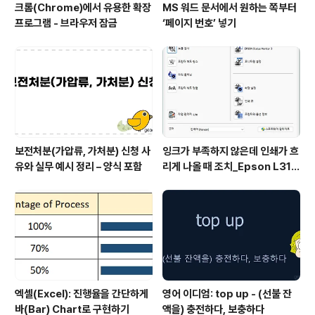
크롬(Chrome)에서 유용한 확장
MS 워드 문서에서 원하는 쪽부터
프로그램 - 브라우저 잠금
‘페이지 번호’ 넣기
보전처분(가압류, 가처분) 신청 사
잉크가 부족하지 않은데 인쇄가 흐
유와 실무 예시 정리 – 양식 포함
리게 나올 때 조치_Epson L315
0 위주
엑셀(Excel): 진행율을 간단하게
영어 이디엄: top up - (선불 잔
바(Bar) Chart로 구현하기
액을) 충전하다, 보충하다