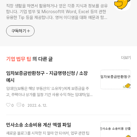
직장 생활을 하면서 활용하거나 얻은 각종 지식과 정보를 공유
합니다. 기업 법무 및 Microsoft의 Word, Excel 등의 관한
유용한 Tip 등을 제공합니다. 영어 이디엄을 대화 예문과 함께
다루며, 비즈니스 영어에 관한 내용도 소개합니다. This
website provides learning materials for foreigners
구독하기
interested in Korean and introduces practical
Korean convers
더보기
기업 법무 팁
의 다른 글
임차보증금반환청구 - 지급명령신청 / 소장
예시
글 내용
임대인(보통은 해당 부동산의 '소유자')에게 보증금을 주
고, 주택이나 상가를 일정 기간 사용˙수익 하는 임대차(일반
적으로 말하는 '전세'는 민법상의 '임대차'에 해당함)는 보
0
0
2022. 6. 12.
증금액이 상당하기 때문에 해당 임대차계약이 만료되어 임
대인이 임차인에게 보증금을 반환해야 하는 경우에 부담이
될 수 있다. 특히나, 해당 임대차계약을 체결할 당시에는 임
민사소송 소송비용 계산 엑셀 파일
대차의 목적이 되는 부동산의 가격이 보증금보다 높고, 임
글 내용
차하려는 수요도 많았다가... 보증금을 반환해 줘야 하는 상
새로운 블로그를 시작한 지 얼마 안 되어서, 업무 관련 팁