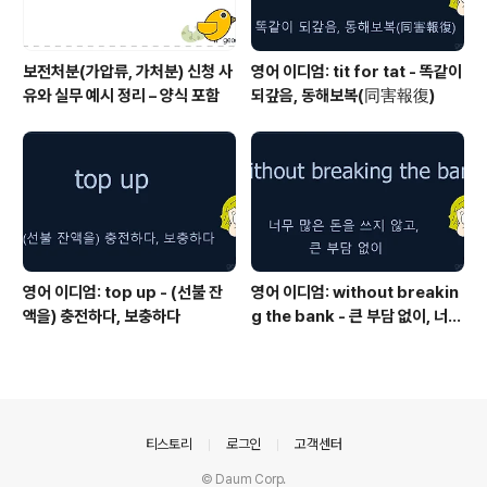
보전처분(가압류, 가처분) 신청 사
영어 이디엄: tit for tat - 똑같이
유와 실무 예시 정리 – 양식 포함
되갚음, 동해보복(同害報復)
영어 이디엄: top up - (선불 잔
영어 이디엄: without breakin
액을) 충전하다, 보충하다
g the bank - 큰 부담 없이, 너무
많은 돈을 쓰지 않고
의안내
티스토리
로그인
고객센터
© Daum Corp.