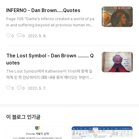
INFERNO - Dan Brown.....Quotes
글 내용
Page 108 "Dante's Inferno created a world of pa
in and suffering beyond all previous human ima
gination, and his writing quite literally defined ou
0
0
2022. 5. 8.
r modern visions of hell." Langdon paused. "And
believe me, the Catholic Church has much to tha
nk Dante for. His Inferno terrified the faithful for
The Lost Symbol - Dan Brown ......... Q
centuries, and no doubt tripled church attendan
ce among the fearful." Page 131 "Consider this. I
uotes
글 내용
t took th..
The Lost Symbol에서 Katherine이 Trish와 함께 일
하게 된 첫 만남에서의 대화 내용 중에 재미있는 부분이 많
다. 이들이 Metasystem에 관한 것을 시작으로 Noetic
0
0
2022. 5. 7.
Science에 대한 내용까지 나누는 이야기가 흥미롭다. htt
ps://en.wikipedia.org/wiki/Meta-system P98 "A
metasystem. A single entity defined by the sum
of its parts. The human body, for example, cons
ists of millions of individual cells, each with diffe
이 블로그 인기글
rent attributes and different purposes, but it fun
ctions as a..