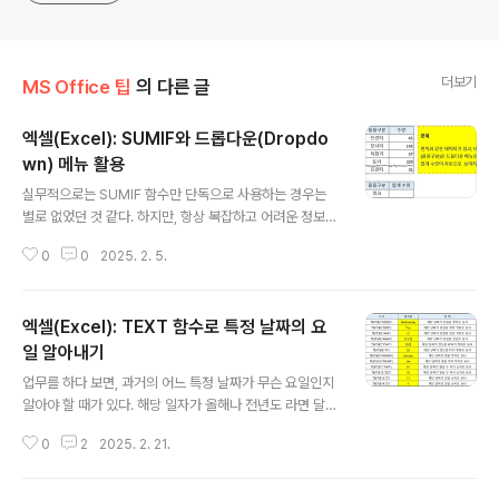
Korean convers
더보기
MS Office 팁
의 다른 글
엑셀(Excel): SUMIF와 드롭다운(Dropdo
wn) 메뉴 활용
글 내용
실무적으로는 SUMIF 함수만 단독으로 사용하는 경우는
별로 없었던 것 같다. 하지만, 항상 복잡하고 어려운 정보나
값을 구해야 하는 것도 아니고, 때로는 다른 함수들과 함
0
0
2025. 2. 5.
께... 또는 이번 포스트에서 다루는 것처럼 다른 기능과 함
께 활용하는 경우도 있을 수 있다. 위와 같은 경우... 나는 주
로 피벗(PIVOT) 테이블로 각 물품별 합계를 구한다. 하지
엑셀(Excel): TEXT 함수로 특정 날짜의 요
만, 누군가 전체 물품 목록의 대한 값이 아니라, 특정한 한
아이템에 대한 정보만 알고 싶어 한다면... 그때도 물론 PIV
일 알아내기
글 내용
OT에서 해당 항목만 체크해 주는 것으로 가능하지만... 이
업무를 하다 보면, 과거의 어느 특정 날짜가 무슨 요일인지
번에는 드롭다운(Dropdown) 메뉴와 SUMIF 함수를 활
알아야 할 때가 있다. 해당 일자가 올해나 전년도 라면 달력
용해서 답을 찾아가 보기로 하자. 늘 강조하는 것이지만, 데
을 보고 확인할 수도 있고, 윈도우 하단에 달력을 볼 수도
이터를 가공해서 정보를 잘 만드는 사람들은 사고..
0
2
2025. 2. 21.
있겠지만... 그 보다 더 오래된 일자나 아니면 미래의 일자
일 경우에는 번거롭다. 그럴 때, 엑셀의 TEXT 함수에서 날
짜로부터 요일 값을 추출해 주는 기능을 활용하면 쉽게 해