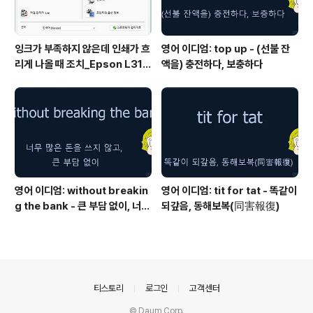
잉크가 부족하지 않은데 인쇄가 흐
영어 이디엄: top up - (선불 잔
리게 나올 때 조치_Epson L315
액을) 충전하다, 보충하다
0 위주
영어 이디엄: without breakin
영어 이디엄: tit for tat - 똑같이
g the bank - 큰 부담 없이, 너무
되갚음, 동해보복(同害報復)
많은 돈을 쓰지 않고
의안내
티스토리
로그인
고객센터
© Daum Corp.