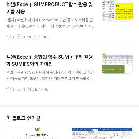
엑셀(Excel): SUMPRODUCT함수 활용 및
당 일자의 요일을 알 수 있다. 수식결과값설 명TEXT(날
짜,"DDDD")Wednesday해당 날짜의 요일을 영어로 표
이름 사용
글 내용
시TEXT(날짜,"DDD")Thu해당 날짜의 요일을 영어 약자
[문제] 어떤 회사에서 Promotion 기간 중에 노트북을 판
로 표시TEXT(날짜,"AAA")금해당 날짜의 요일을 한글 약
매하거나, 수도권 외의 지역에서 상품을 판매한 판매자에
자로 표시TEXT(날짜,"AAAA")토요일해당 날짜의 요일을
대하여 판매금액의 5%에 해당하는 인센티브를 지급하기
한글로 표시 ✅ 옵션을 AAA 또는 AAAA로 했는데, 요일..
0
0
2025. 1. 30.
로 했다. 각 판매자별로 지급받을 인센티브를 구하시오.
[풀이 과정] 1. 판매자별 구분 2. 노트북 or 수도권 이외의
지역 (서울, 인천, 경기 해당 여부 판단) 3. 위의 조건을 모
엑셀(Excel): 중첩된 함수 SUM + IF의 활용
두 만족하는 판매금액을 합산 =SUMPRODUCT(($C
$5:$C$29=H5)*((($D$5:$D$29="노트북")+($E
과 SUMIFS와의 차이점
글 내용
$5:$E$29"서울")*($E$5:$E$29"인천")*($E$5:$E
엑셀은 분명 OA 소프트웨어 중에서 상당히 강력하고 뛰어
$29"경기"))>0)*($F$5:$F$29)) [이름 관리자를 활용
난 기능을 가진 도구다. 하지만, 이러한 엑셀이 만능도 아니
하는 경우] =SUMPRODUCT((판매자=H14)*(((판매상
고 DATA를 다루는데 있어서 가장 강력한 것도 아니다. 특
품="노트북")+(판매지역"서울")..
0
0
2025. 1. 28.
히나, 엑셀의 함수는 Access의 쿼리(Query)를 사용하는
것에 비하여 제약이 많다. 그럼에도 불구하고, 비교적 Acc
ess에 비해 사용이 간단하고 Access보다는 많은 사람들
에게 친숙하다. 앞서 두 가지 이상의 조건을 만족하는 합계
를 구하는 SUMIFS 함수에 대하여 다룬 적이 있다. 그러면
이 블로그 인기글
서 중복함수 SUMIF에 대해서도 잠깐 언급한 적이 있는데,
이번에 이에 대하여 이야기 해 보려 한다. 우선 명칭에 대해
서 이야기 할 필요가 있는데, 1990년대말이나 2000년대