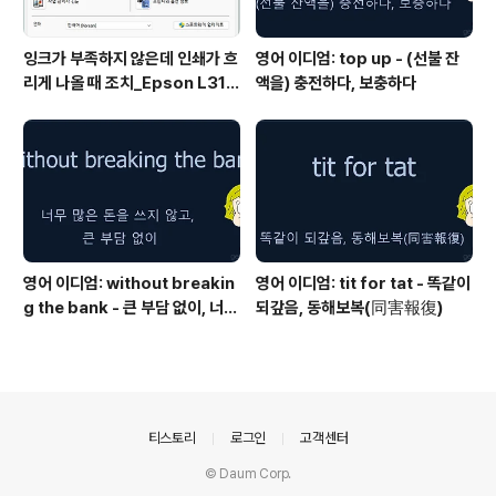
잉크가 부족하지 않은데 인쇄가 흐
영어 이디엄: top up - (선불 잔
리게 나올 때 조치_Epson L315
액을) 충전하다, 보충하다
0 위주
영어 이디엄: without breakin
영어 이디엄: tit for tat - 똑같이
g the bank - 큰 부담 없이, 너무
되갚음, 동해보복(同害報復)
많은 돈을 쓰지 않고
의안내
티스토리
로그인
고객센터
© Daum Corp.