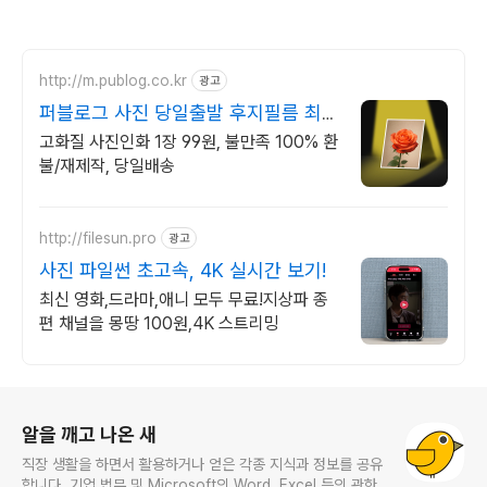
http://m.publog.co.kr
광고
퍼블로그 사진 당일출발 후지필름 최고
급 인화지
고화질 사진인화 1장 99원, 불만족 100% 환
불/재제작, 당일배송
http://filesun.pro
광고
사진 파일썬 초고속, 4K 실시간 보기!
최신 영화,드라마,애니 모두 무료!지상파 종
편 채널을 몽땅 100원,4K 스트리밍
로그 정보
알을 깨고 나온 새
직장 생활을 하면서 활용하거나 얻은 각종 지식과 정보를 공유
합니다. 기업 법무 및 Microsoft의 Word, Excel 등의 관한