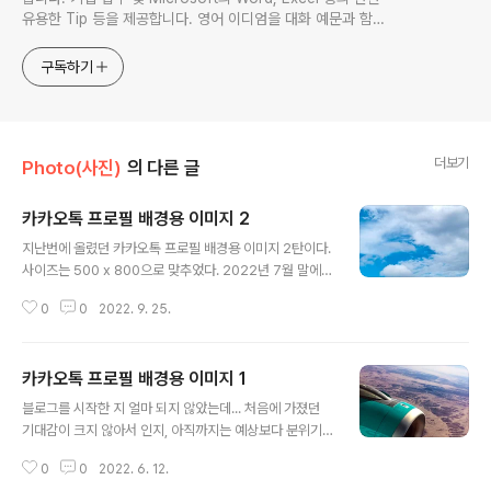
유용한 Tip 등을 제공합니다. 영어 이디엄을 대화 예문과 함께
다루며, 비즈니스 영어에 관한 내용도 소개합니다. This
website provides learning materials for foreigners
구독하기
interested in Korean and introduces practical
Korean convers
더보기
Photo(사진)
의 다른 글
카카오톡 프로필 배경용 이미지 2
글 내용
지난번에 올렸던 카카오톡 프로필 배경용 이미지 2탄이다.
사이즈는 500 x 800으로 맞추었다. 2022년 7월 말에서
8월 초 사이에 가족들과 잠깐 제주도로 여행을 다녀왔다.
0
0
2022. 9. 25.
제주도에 도착한 다음 날부터 제주도는 제5호 태풍 '송
다'의 영향을 받아서 많은 양의 비가 자주 내렸다. 그 덕분
에 야외 활동에는 많은 제약이 있었고, 이동에도 어려움을
카카오톡 프로필 배경용 이미지 1
겪어야만 했지만... 가끔 해가 날 때는 정말 투명하고 청량
글 내용
감을 느낄 수 있는 하늘을 볼 수 있었다. 중간에 더 멋진...
블로그를 시작한 지 얼마 되지 않았는데... 처음에 가졌던
저절로 감탄을 자아내는 풍경도 있었지만, 차량으로 이동
기대감이 크지 않아서 인지, 아직까지는 예상보다 분위기
하고 있는 상황이고... 지오가 그 중간에 사진으로 찍다 보
가 좋습니다. 오늘은 제가 촬영했던 사진들을 가지고 카카
니 제대로 담지 못한 아쉬움이 있다. 파란 하늘과 하얀 구
0
0
2022. 6. 12.
오톡 프로필 배경으로 사용할 수 있는 이미지를 만들어 보
름... 그리고 푸르른 나무들... 자연은 정말 그 자체로 위대한