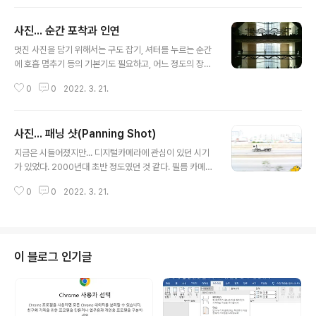
았습니다. 사진 비율이 5대 8이기 때문에 해상도를 500 x
예술..
800 픽셀로 적용하였고, 다운로드가 가능하도록 사진 파
사진... 순간 포착과 인연
일을 추가했습니다. 다운로드하여 사용하는 것은 자유이
글 내용
나, 재배포나 이를 이용하여 다른 무언가를 만드는 것은 금
멋진 사진을 담기 위해서는 구도 잡기, 셔터를 누르는 순간
합니다. 사우디아라비아의 아시르지역(Asir Provision)
에 호흡 멈추기 등의 기본기도 필요하고, 어느 정도의 장비
을 비행기를 타고 지나면서 담은 사진입니다. 이곳은 사막
적인 뒷받침도 있어야겠지만... 개인적으로는 그 외에도 중
위주의 다른 곳들과는 달리 산악과 고원이 많고... 경관뿐
0
0
2022. 3. 21.
요한 요소들이 있다고 생각한다. 그렇게 생각하는 이유는...
아니라 자연생태계도 보다 다양해서, 사우디아라비아를 생
스튜디오에서 연출한 장면을 사진으로 담는 것이 아니라
각하면 떠오르는 이미지와 다른..
면, 좋은 순간을 포착하는데에는 인연이라는 것이 자치하
사진... 패닝 샷(Panning Shot)
는 비중을 무시할 수 없기 때문이다. 위의 사진은, 2016년
글 내용
4월 8일 오후 2시 40분경... 택시를 타고 카타르 이슬람
지금은 시들어졌지만... 디지털카메라에 관심이 있던 시기
예술 박물관을 가는 길에 담은 것이다. 마침 그 순간에 오픈
가 있었다. 2000년대 초반 정도였던 것 같다. 필름 카메라
카가 옆을 지나가면서... 한창 건설 중이던 카타르 국립박물
는 현상이라는 과정과 비용을 지불해야만 하는 부담이 있
관과 근사하게 어울어지는 모습이 연출되었다. 위의 사진
0
0
2022. 3. 21.
는데, 디지털카메라는 그러한 한계 없이 마음(?) 껏 시도를
은 카타르 이슬람 예술 박물관에서 담은 모습인데... 전시실
해 볼 수 있는 장점이 있었고... 나는 이를 활용해서 해 보고
들이 있는 쪽에서 ..
싶었던 여러 가지를 해 보았다. 물론 장비적인 제약은 여전
히 존재했지만 말이다. 그렇게 카메라로 해 보고 싶었던 것
중 하나가 바로 패닝 샷(Panning shot)이었다. 패닝샷이
이 블로그 인기글
란 배경의 움직임은 살리면서도 초점을 맞춘 피사체의 모
습은 그대로 담아내는 기교를 의미한다. 이 기교를 시도해
보기 위해서는 기본적으로 조리개 개방 시간을 조절할 수
있는 기능, 셔터 스피드를 조절할 수 있는 기능 등이 필요하